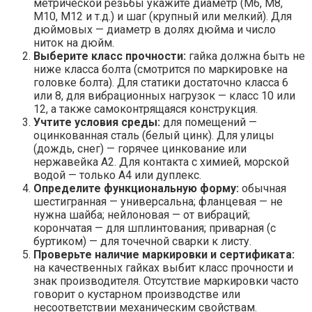
метрической резьбы укажите диаметр (М6, М8,
М10, М12 и т.д.) и шаг (крупный или мелкий). Для
дюймовых — диаметр в долях дюйма и число
ниток на дюйм.
Выберите класс прочности:
гайка должна быть не
ниже класса болта (смотрится по маркировке на
головке болта). Для статики достаточно класса 6
или 8, для вибрационных нагрузок — класс 10 или
12, а также самоконтрящаяся конструкция.
Учтите условия среды:
для помещений —
оцинкованная сталь (белый цинк). Для улицы
(дождь, снег) — горячее цинкование или
нержавейка A2. Для контакта с химией, морской
водой — только A4 или дуплекс.
Определите функциональную форму:
обычная
шестигранная — универсальна; фланцевая — не
нужна шайба; нейлоновая — от вибраций;
корончатая — для шплинтования; приварная (с
буртиком) — для точечной сварки к листу.
Проверьте наличие маркировки и сертификата:
на качественных гайках выбит класс прочности и
знак производителя. Отсутствие маркировки часто
говорит о кустарном производстве или
несоответствии механическим свойствам.