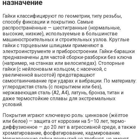
назначение
Гайки классифицируют по геометрии, типу резьбы,
способу фиксации и покрытию. Самые
распространённые — шестигранные (нормальные,
высокие, низкие), используемые в большинстве
машиностроительных и строительных узлов. Круглые
гайки с торцевыми шлицами применяют в
электроинструменте и приборостроении. Гайки-барашки
предназначены для частой сборки-разборки без ключа
(например, на станках или велосипедах). Стопорные
гайки (с нейлоновым кольцом, с насечкой, с
увеличенной высотой) предотвращают
самоотвинчивание при ударах и вибрации. По материалу:
углеродистая сталь (с покрытием или без),
нержавеющая сталь (A2, A4), латунь, бронза, титан и
даже термостойкие сплавы для экстремальных
условий.
Покрытия играют ключевую роль: цинковое (жёлтое
или белое) — защита от коррозии на 5–10 лет, термо-
диффузионное — до 20 лет в агрессивной среде, а также
хроматирование, фосфатирование, кадмирование.
Нержавеющие гайки покрытий не требуют, но имеют