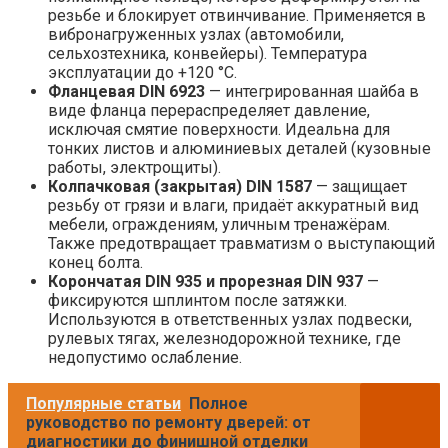
резьбе и блокирует отвинчивание. Применяется в
вибронагруженных узлах (автомобили,
сельхозтехника, конвейеры). Температура
эксплуатации до +120 °C.
Фланцевая DIN 6923
— интегрированная шайба в
виде фланца перераспределяет давление,
исключая смятие поверхности. Идеальна для
тонких листов и алюминиевых деталей (кузовные
работы, электрощиты).
Колпачковая (закрытая) DIN 1587
— защищает
резьбу от грязи и влаги, придаёт аккуратный вид
мебели, ограждениям, уличным тренажёрам.
Также предотвращает травматизм о выступающий
конец болта.
Корончатая DIN 935 и прорезная DIN 937
—
фиксируются шплинтом после затяжки.
Используются в ответственных узлах подвески,
рулевых тягах, железнодорожной технике, где
недопустимо ослабление.
Популярные статьи
Полное
руководство по ремонту дверей: от
диагностики до финишной отделки