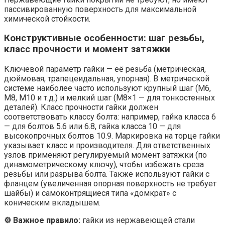
пассивированную поверхность для максимальной
химической стойкости.
Конструктивные особенности: шаг резьбы,
класс прочности и момент затяжки
Ключевой параметр гайки — её резьба (метрическая,
дюймовая, трапецеидальная, упорная). В метрической
системе наиболее часто используют крупный шаг (М6,
М8, М10 и т.д.) и мелкий шаг (М8×1 — для тонкостенных
деталей). Класс прочности гайки должен
соответствовать классу болта: например, гайка класса 6
— для болтов 5.6 или 6.8, гайка класса 10 — для
высокопрочных болтов 10.9. Маркировка на торце гайки
указывает класс и производителя. Для ответственных
узлов применяют регулируемый момент затяжки (по
динамометрическому ключу), чтобы избежать среза
резьбы или разрыва болта. Также используют гайки с
фланцем (увеличенная опорная поверхность не требует
шайбы) и самоконтрящиеся типа «домкрат» с
коническим вкладышем.
⚙️ Важное правило:
гайки из нержавеющей стали