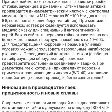
Правильный монтаж гаек начинается с очистки резьбы
от грязи, заусенцев и ржавчины. Оптимальная затяжка
производится динамометрическим ключом с контролем
момента (для стали М12 — около 80–100 Н·м для класса
8.8, но точное значение берут из таблиц). При монтаже
нержавеющих гаек рекомендуется использовать
медную смазку или специальный антисептический
спрей. Важно избегать перекоса гайки относительно оси
болта — это снижает несущую способность на 40–60%.
Для предотвращения коррозии на резьбе в уличных
условиях можно использовать аэрозольные ингибиторы
ржавчины. Периодический контроль затяжки (особенно
на вибрирующем оборудовании) позволяет
предотвратить ослабление соединения и аварию. При
демонтаже гаек, которые «прикипели» от коррозии,
применяют проникающие жидкости (WD-40) и тепловое
воздействие (газовая горелка), избегая срыва граней.
Инновации в производстве гаек:
прецизионность и новые сплавы
Современные технологии холодной высадки позволяют
изготавливать гайки с допусками по стандарту ISO 4759-