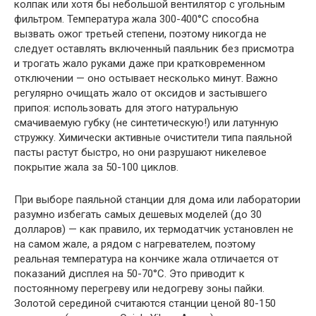
колпак или хотя бы небольшой вентилятор с угольным
фильтром. Температура жала 300-400°C способна
вызвать ожог третьей степени, поэтому никогда не
следует оставлять включенный паяльник без присмотра
и трогать жало руками даже при кратковременном
отключении — оно остывает несколько минут. Важно
регулярно очищать жало от оксидов и застывшего
припоя: использовать для этого натуральную
смачиваемую губку (не синтетическую!) или латунную
стружку. Химически активные очистители типа паяльной
пасты растут быстро, но они разрушают никелевое
покрытие жала за 50-100 циклов.
При выборе паяльной станции для дома или лаборатории
разумно избегать самых дешевых моделей (до 30
долларов) — как правило, их термодатчик установлен не
на самом жале, а рядом с нагревателем, поэтому
реальная температура на кончике жала отличается от
показаний дисплея на 50-70°C. Это приводит к
постоянному перегреву или недогреву зоны пайки.
Золотой серединой считаются станции ценой 80-150