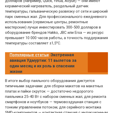
долларов (например, Quick, Yihua, Aoyue) — они имеют
керамический нагреватель, раздельный датчик
температуры, гальваническую развязку от сети и широкий
парк сменных жал. Для профессионального ежедневного
использования (сервисные центры, ремонтные
мастерские) лучше инвестировать 300-500 долларов в
оборудование брендов Hakko, JBC или Ersa — их ресурс
превышает 10 000 часов работы, а точность поддержания
температуры составляет ±1,5°C.
Популярные статьи
Экстренная
авиация Удмуртии: 11 вылетов за
один месяц и их роль в спасении
жизни
В итоге выбор паяльного оборудования диктуется
типичными задачами: для сборки макетов на макетных
платах и пайки скруток — достаточно недорогого
паяльника 25-40 Вт с набором сменных жал; для ремонта
смартфонов и ноутбуков — термовоздушная станция с
тонким управлением потоком; для серийного монтажа
SMD-компонентов — контактная станция с индукционным