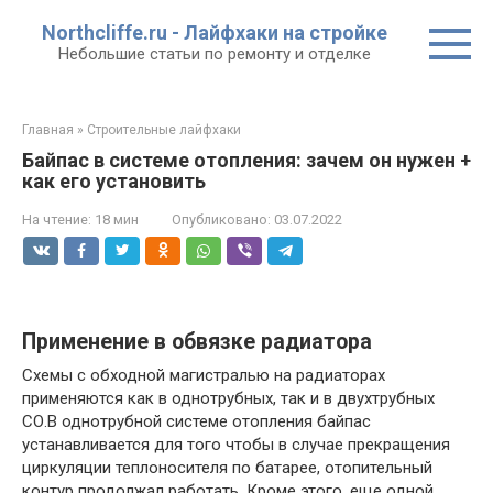
Перейти
Northcliffe.ru - Лайфхаки на стройке
к
Небольшие статьи по ремонту и отделке
контенту
Главная
»
Строительные лайфхаки
Байпас в системе отопления: зачем он нужен +
как его установить
На чтение:
18 мин
Опубликовано:
03.07.2022
Применение в обвязке радиатора
Схемы с обходной магистралью на радиаторах
применяются как в однотрубных, так и в двухтрубных
СО.В однотрубной системе отопления байпас
устанавливается для того чтобы в случае прекращения
циркуляции теплоносителя по батарее, отопительный
контур продолжал работать. Кроме этого, еще одной