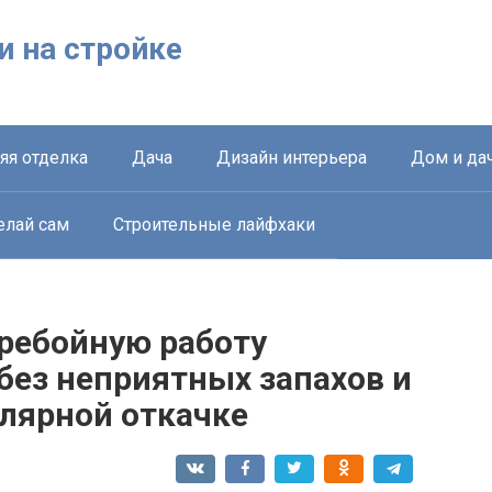
ки на стройке
яя отделка
Дача
Дизайн интерьера
Дом и да
елай сам
Строительные лайфхаки
еребойную работу
без неприятных запахов и
улярной откачке