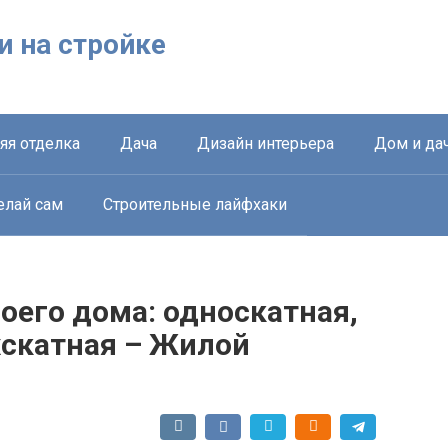
ки на стройке
яя отделка
Дача
Дизайн интерьера
Дом и да
елай сам
Строительные лайфхаки
оего дома: односкатная,
хскатная – Жилой