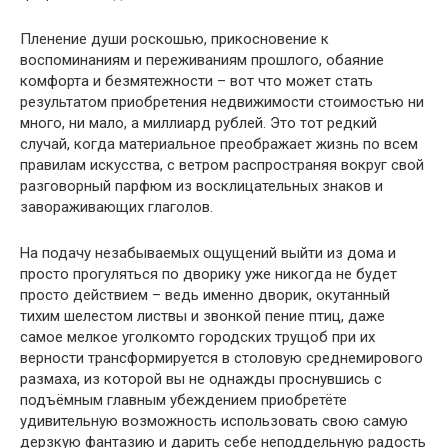
Пленение души роскошью, прикосновение к
воспоминаниям и переживаниям прошлого, обаяние
комфорта и безмятежности – вот что может стать
результатом приобретения недвижимости стоимостью ни
много, ни мало, а миллиард рублей. Это тот редкий
случай, когда материальное преображает жизнь по всем
правилам искусства, с ветром распространяя вокруг свой
разговорный парфюм из восклицательных знаков и
завораживающих глаголов.
На подачу незабываемых ощущений выйти из дома и
просто прогуляться по дворику уже никогда не будет
просто действием – ведь именно дворик, окутанный
тихим шелестом листвы и звонкой пение птиц, даже
самое мелкое уголкомто городских трущоб при их
верности трансформируется в столовую среднемирового
размаха, из которой вы не однажды проснувшись с
подъёмным главным убеждением приобретёте
удивительную возможность использовать свою самую
дерзкую фантазию и дарить себе неподдельную радость