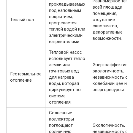
Равномерное тепло
прокладываемых
всей площади
под напольным
помещения,
покрытием,
Теплый пол
отсутствие
прогревается
сквозняков,
теплой водой или
декоративные
электрическими
возможности.
нагревателями.
Тепловой насос
использует тепло
земли или
Энергоэффективно
грунтовых вод
экологичность,
Геотермальное
для нагрева
независимость от
отопление
воды, которая
колебаний цен на
циркулирует по
энергоресурсы.
системе
отопления.
Солнечные
коллекторы
поглощают
Экологичность,
солнечную
независимость от