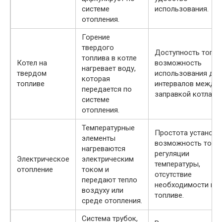
системе
использования.
отопления.
Горение
твердого
Доступность топли
топлива в котле
Котел на
возможность
нагревает воду,
твердом
использования дол
которая
топливе
интервалов между
передается по
заправкой котла.
системе
отопления.
Температурные
Простота установк
элементы
возможность точн
нагреваются
регуляции
Электрическое
электрическим
температуры,
отопление
током и
отсутствие
передают тепло
необходимости в
воздуху или
топливе.
среде отопления.
Система трубок,