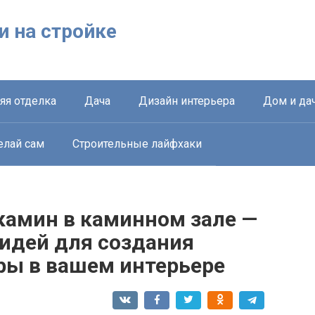
ки на стройке
яя отделка
Дача
Дизайн интерьера
Дом и да
елай сам
Строительные лайфхаки
камин в каминном зале —
 идей для создания
ы в вашем интерьере