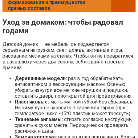
формирования и преимущества
прямых поставок
Уход за домиком: чтобы радовал
годами
Детский домик — не мебель, он подвергается
серьёзным нагрузкам: снег, дождь, активные игры,
рисование мелками на стенах. Чтобы он не превратился
в развалюху через два сезона, соблюдайте простые
правила.
Деревянные модели:
раз в год обрабатывать
антисептиком и лессирующим маслом. Осенью
убирать изнутри все мягкие игрушки и подушки,
оставлять дверь приоткрытой для проветривания.
Пластиковые:
мыть мягкой губкой без абразивов.
На зиму лучше заносить в сарай или гараж (при
температуре ниже -15°C пластик может треснуть).
Тканевые вигвамы:
стирать согласно инструкции,
хранить в сухом месте. Периодически проверять
растяжки и швы.
Замена крепежа:
раз в полгода подтягивать болты