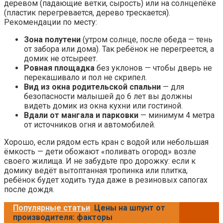
деревом (падающие ветки, сырость) или на солнцепёке
(пластик перегревается, дерево трескается).
Рекомендации по месту:
Зона полутени
(утром солнце, после обеда — тень
от забора или дома). Так ребёнок не перегреется, а
домик не отсыреет.
Ровная площадка
без уклонов — чтобы дверь не
перекашивало и пол не скрипел.
Вид из окна родительской спальни
— для
безопасности малышей до 6 лет вы должны
видеть домик из окна кухни или гостиной.
Вдали от мангала и парковки
— минимум 4 метра
от источников огня и автомобилей.
Хорошо, если рядом есть кран с водой или небольшая
ёмкость — дети обожают «поливать огород» возле
своего жилища. И не забудьте про дорожку: если к
домику ведёт вытоптанная тропинка или плитка,
ребёнок будет ходить туда даже в резиновых сапогах
после дождя.
Популярные статьи
Цены на шпунт от
производителя: факторы