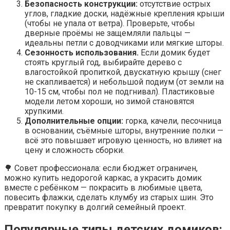
Безопасность конструкции:
отсутствие острых
углов, гладкие доски, надёжные крепления крыши
(чтобы не упала от ветра). Проверьте, чтобы
дверные проёмы не защемляли пальцы —
идеальны петли с доводчиками или мягкие шторы.
Сезонность использования.
Если домик будет
стоять круглый год, выбирайте дерево с
влагостойкой пропиткой, двускатную крышу (снег
не скапливается) и небольшой подиум (от земли на
10-15 см, чтобы пол не подгнивал). Пластиковые
модели летом хороши, но зимой становятся
хрупкими.
Дополнительные опции:
горка, качели, песочница
в основании, съёмные шторы, внутренние полки —
всё это повышает игровую ценность, но влияет на
цену и сложность сборки.
🌳 Совет профессионала: если бюджет ограничен,
можно купить недорогой каркас, а украсить домик
вместе с ребёнком — покрасить в любимые цвета,
повесить флажки, сделать клумбу из старых шин. Это
превратит покупку в долгий семейный проект.
Популярные типы детских домиков: