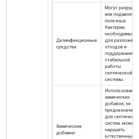
Могут разруша
или подавлять
полезные
бактерии,
необходимые
Дезинфекционные
для разложени
средства
отходов и
поддержания
стабильной
работы
септической
системы.
Использование
химических
добавок, не
предназначенн
для септически
систем, может
Химические
нарушить
добавки
естественный