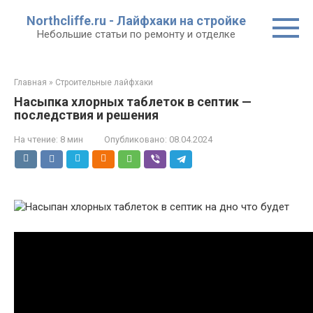
Перейти
Northcliffe.ru - Лайфхаки на стройке
к
Небольшие статьи по ремонту и отделке
контенту
Главная
»
Строительные лайфхаки
Насыпка хлорных таблеток в септик —
последствия и решения
На чтение:
8 мин
Опубликовано:
08.04.2024