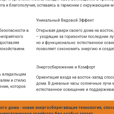
та и благополучия, оставаясь в гармонии с окружающим м
Уникальный Видовой Эффект
безопасности в
Открывая двери своего дома на восток, 
неприятного
– уходящие за горизонтом последние луч
доставляя
но и функционально: естественное осве
покойствием.
позволяет сэкономить энергию и созда
Энергосбережение и Комфорт
ь владельцам
Ориентация входа на восток-запад спос
алям и стилю.
дома. В дневные часы солнечные лучи 
ение, которое
естественное освещение и поддержива
ного дома - новая энергосберегающая технология, спо
энергетическое хозяйство без особых затрат