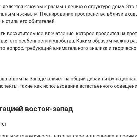
д
, является ключом к размышлению о структуре дома. Это
альным и живым. Планирование пространства вблизи вход
 стиль его обитателей.
ать восхитительное впечатление, которое продлится на про
вая его особенности и удобства. Каким образом можно ра
о вопрос, требующий внимательного анализа и творческог
хода в дом на Западе влияет на общий дизайн и функциона
спекты, такие как использование естественного освещени
тацией восток-запад
орт и эргономичность, находит свое воплощение в преиму