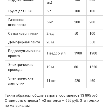
уп.)
Грунт для ГКЛ
5 л
100
100
Гипсовая
5 кг
200
200
шпаклевка
Сетка «серпянка»
2 ед.
50
100
Демпферная лента
20 м
550
Водоэмульсионная
1 ведро 9 л
1900
1900
краска
Электрические
19 м
80
1520
провода
Электрические
11 шт.
420
460
лампочки
Таким образом, общие затраты составляют 13 895 руб.
Стоимость отделки 1 м2 потолка — 655 руб. Это только
по материалам.