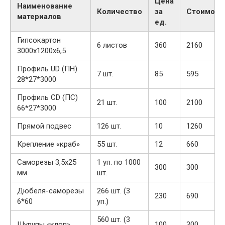
Цена
Наименование
Количество
за
Стоимост
материалов
ед.
Гипсокартон
6 листов
360
2160
3000х1200х6,5
Профиль UD (ПН)
7 шт.
85
595
28*27*3000
Профиль CD (ПС)
21 шт.
100
2100
66*27*3000
Прямой подвес
126 шт.
10
1260
Крепление «краб»
55 шт.
12
660
Саморезы 3,5х25
1 уп. по 1000
300
300
мм
шт.
Дюбеля-саморезы
266 шт. (3
230
690
6*60
уп.)
560 шт. (3
Шурупы «клоп»
100
300