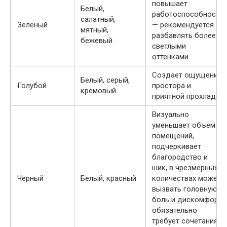
повышает
Белый,
работоспособность
салатный,
Зеленый
— рекомендуется
мятный,
разбавлять более
бежевый
светлыми
оттенками
Создает ощущение
Белый, серый,
Голубой
простора и
кремовый
приятной прохлады
Визуально
уменьшает объем
помещений,
подчеркивает
благородство и
шик, в чрезмерных
Черный
Белый, красный
количествах может
вызвать головную
боль и дискомфорт,
обязательно
требует сочетания