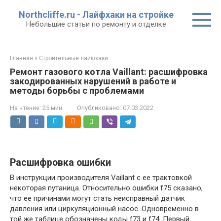
Перейти
Northcliffe.ru - Лайфхаки на стройке
к
Небольшие статьи по ремонту и отделке
контенту
Главная
»
Строительные лайфхаки
Ремонт газового котла Vaillant: расшифровка
закодированных нарушений в работе и
методы борьбы с проблемами
На чтение:
25 мин
Опубликовано:
07.03.2022
Расшифровка ошибки
В инструкции производителя Vaillant с ее трактовкой
некоторая путаница. Относительно ошибки f75 сказано,
что ее причинами могут стать неисправный датчик
давления или циркуляционный насос. Одновременно в
той же таблице обозначены коды f73 и f74. Первый