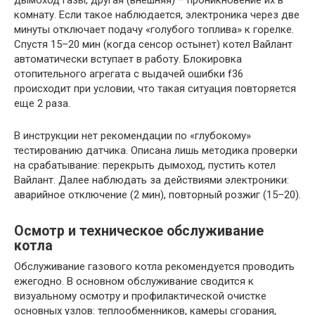
дымоход газы, другая (внешняя) – проникновение их в
комнату. Если такое наблюдается, электроника через две
минуты отключает подачу «голубого топлива» к горелке.
Спустя 15–20 мин (когда сенсор остынет) котел Вайлант
автоматически вступает в работу. Блокировка
отопительного агрегата с выдачей ошибки f36
происходит при условии, что такая ситуация повторяется
еще 2 раза.
В инструкции нет рекомендации по «глубокому»
тестированию датчика. Описана лишь методика проверки
на срабатывание: перекрыть дымоход, пустить котел
Вайлант. Далее наблюдать за действиями электроники:
аварийное отключение (2 мин), повторный розжиг (15–20).
Осмотр и техническое обслуживание
котла
Обслуживание газового котла рекомендуется проводить
ежегодно. В основном обслуживание сводится к
визуальному осмотру и профилактической очистке
основных узлов: теплообменников, камеры сгорания,