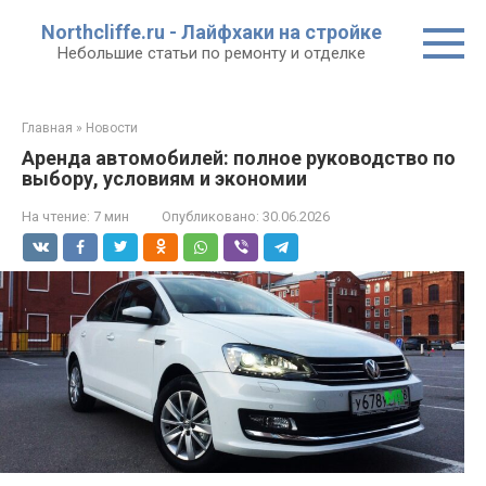
Перейти
Northcliffe.ru - Лайфхаки на стройке
к
Небольшие статьи по ремонту и отделке
контенту
Главная
»
Новости
Аренда автомобилей: полное руководство по
выбору, условиям и экономии
На чтение:
7 мин
Опубликовано:
30.06.2026