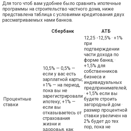
Для того чтоб вам удобнее было сравнить ипотечные
программы на строительство частного дома, ниже
представлена таблица с условиями кредитования двух
рассматриваемых нами банков.
Сбербанк
АТБ
12,25 -12,5% · +1%
при
подтверждении
части дохода по
форме банка; ·
+1,5% для
10,5% — 0,5% —
собственников
если у вас есть
бизнеса и
зарплатной карты;
индивидуальных
+1% — на период,
предпринимателей;
пока вы не
· +1,5% если вы
зарегистрировали
Процентные
будете строить
ипотеку; +1% —
ставки
загородный дом ·
если вы
размер процентной
отказываетесь от
ставки увеличен на
страхования
2% будет до тех
жизни и
пор, пока не
здоровья, как